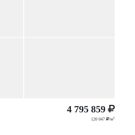
4 795 859
2
120 047
/м