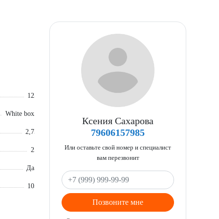
12
White box
Ксения Сахарова
79606157985
2,7
Или оставьте свой номер и специалист
2
вам перезвонит
Да
10
Позвоните мне